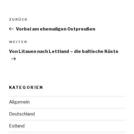
Beitrags-
ZURÜCK
Vorheriger
Navigation
Beitrag
Vorbei am ehemaligen Ostpreußen
WEITER
Nächster
Beitrag
Von Litauen nach Lettland – die baltische Küste
KATEGORIEN
Allgemein
Deutschland
Estland