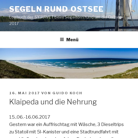
Zum
SEGELN RUND OSTSEE
Inhalt
Logbuch der SY HAVET beim Segeltörn rund um die Ostsee
springen
2017
Menü
VERÖFFENTLICHT
16. MAI 2017
VON
GUIDO KOCH
AM
Klaipeda und die Nehrung
15..06.-16.06.2017
Gestern war ein Auffrischtag mit Wäsche, 3 Dieseltrips
zu Statoil mit 5l-Kanister und eine Stadtrundfahrt mit