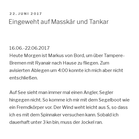
VERÖFFENTLICHT
22. JUNI 2017
AM
Eingeweht auf Masskär und Tankar
16.06.-22.06.2017
Heute Morgen ist Markus von Bord, um über Tampere-
Bremen mit Ryanair nach Hause zu fliegen. Zum
avisierten Ablegen um 4:00 konnte ich mich aber nicht
entschließen.
Auf See sieht man immer mal einen Angler, Segler
hingegen nicht. So komme ich mir mit dem Segelboot wie
ein Fremdkörper vor. Der Wind weht leicht aus S, so dass
ich es mit dem Spinnaker versuchen kann. Sobald ich
dauerhaft unter 3 kn bin, muss der Jockel ran.