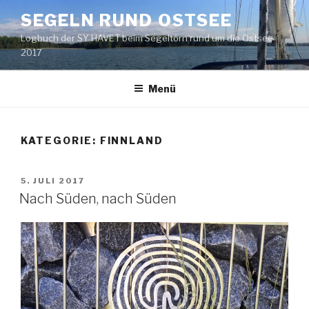
Zum
SEGELN RUND OSTSEE
Inhalt
Logbuch der SY HAVET beim Segeltörn rund um die Ostsee
springen
2017
Menü
KATEGORIE: FINNLAND
VERÖFFENTLICHT
5. JULI 2017
AM
Nach Süden, nach Süden