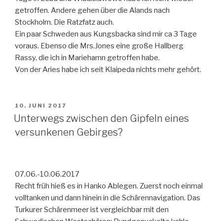
getroffen. Andere gehen über die Alands nach
Stockholm. Die Ratzfatz auch.
Ein paar Schweden aus Kungsbacka sind mir ca 3 Tage
voraus. Ebenso die Mrs.Jones eine große Hallberg
Rassy, die ich in Mariehamn getroffen habe.
Von der Aries habe ich seit Klaipeda nichts mehr gehört.
VERÖFFENTLICHT
10. JUNI 2017
AM
Unterwegs zwischen den Gipfeln eines
versunkenen Gebirges?
07.06.-10.06.2017
Recht früh hieß es in Hanko Ablegen. Zuerst noch einmal
volltanken und dann hinein in die Schärennavigation. Das
Turkurer Schärenmeer ist vergleichbar mit den