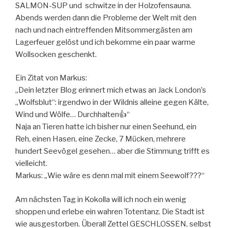
SALMON-SUP und schwitze in der Holzofensauna.
Abends werden dann die Probleme der Welt mit den
nach und nach eintreffenden Mitsommergästen am
Lagerfeuer gelöst und ich bekomme ein paar warme
Wollsocken geschenkt.
Ein Zitat von Markus:
„Dein letzter Blog erinnert mich etwas an Jack London’s
„Wolfsblut“: irgendwo in der Wildnis alleine gegen Kälte,
Wind und Wölfe… Durchhalten👍“
Naja an Tieren hatte ich bisher nur einen Seehund, ein
Reh, einen Hasen, eine Zecke, 7 Mücken, mehrere
hundert Seevögel gesehen… aber die Stimmung trifft es
vielleicht.
Markus: „Wie wäre es denn mal mit einem Seewolf???“
Am nächsten Tag in Kokolla will ich noch ein wenig
shoppen und erlebe ein wahren Totentanz. Die Stadt ist
wie ausgestorben. Überall Zettel GESCHLOSSEN, selbst