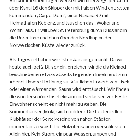
Am kommenden Tagen wecken wir unterwegs per Anruf
über Kanal 16 den Skipper der mit halben Wind entgegen
kommenden „Carpe Diem“, einer Bavaria 32 mit
Heimathafen Koblenz, und tauschen das „Woher und
Wohin“ aus. Er will über St. Petersburg durch Russland in
die Barentsse und dann über das Nordkap an der
Norwegischen Küste wieder zurück.
Als Tagesziel haben wir Österskär ausgemacht. Da wir
heute auch bei 2 Bf. segeln, erreichen wir die als Kleinod
beschriebenen etwas abseits liegenden Inseln erst zum
Abend. Unsere Hoffnung auf käuflichen Erwerb von Fisch
oder einer wärmenden Sauna wird enttäuscht. Wir finden
die wunderschöne Insel einsam und verlassen vor. Feste
Einwohner scheint es nicht mehr zu geben. Die
Sommerhäuser (Möki) sind noch leer. Die beiden edlen
Klubhäuser der Segelvereine von nahen Städten
momentan verwaist. Die Holzofensaunen verschlossen.
Allein hier. Kein Strom, ein paar Wasserpumpen und